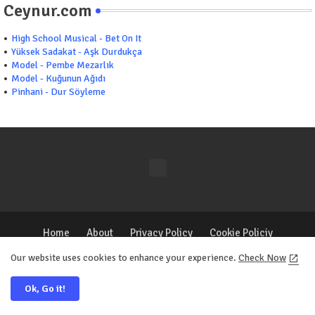
Ceynur.com
High School Musical - Bet On It
Yüksek Sadakat - Aşk Durdukça
Model - Pembe Mezarlık
Model - Kuğunun Ağıdı
Pinhani - Dur Söyleme
Home
About
Privacy Policy
Cookie Policiy
Contact us
Our website uses cookies to enhance your experience.
Check Now
Ok, Go it!
All Right Reserved Copyright ©